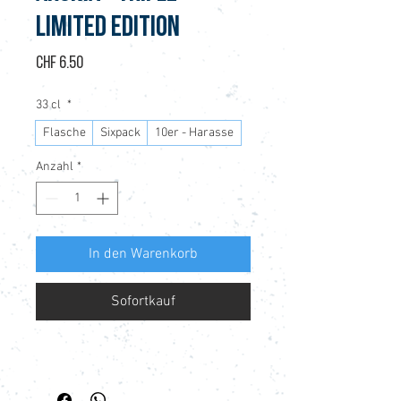
Limited Edition
Preis
CHF 6.50
33 cl
*
Flasche
Sixpack
10er - Harasse
Anzahl
*
In den Warenkorb
Sofortkauf