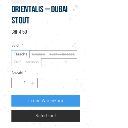
ORIENTALIS – DUBAI
STOUT
Preis
CHF 4.50
33 cl
*
Flasche
Sixpack
10er - Harasse
24er - Harasse
Anzahl
*
In den Warenkorb
Sofortkauf